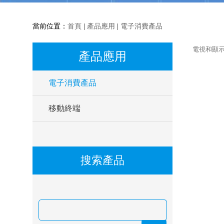
當前位置：
首頁
|
產品應用
|
電子消費產品
電視和顯
產品應用
電子消費產品
移動終端
搜索產品