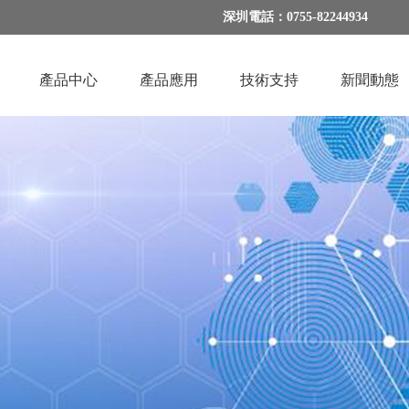
深圳電話：0755-82244934
產品中心
產品應用
技術支持
新聞動態