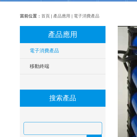
當前位置：
首頁
|
產品應用
|
電子消費產品
產品應用
電子消費產品
移動終端
搜索產品