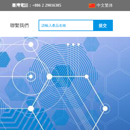
臺灣電話：+886 2 29016305
中文繁体
聯繫我們